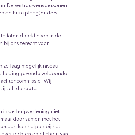
tem. De vertrouwenspersonen
en en hun (pleeg)ouders.
te laten doorklinken in de
 bij ons terecht voor
 zo laag mogelijk niveau
de leidinggevende voldoende
lachtencommissie. Wij
j zelf de route.
n in de hulpverlening niet
, maar door samen met het
ersoon kan helpen bij het
 over rechten en plichten van