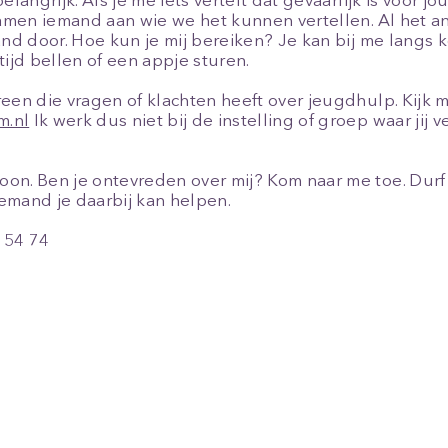
elangrijk. Als je me iets vertelt dat gevaarlijk is voor j
samen iemand aan wie we het kunnen vertellen. Al het an
and door. Hoe kun je mij bereiken? Je kan bij me langs 
tijd bellen of een appje sturen.
reen die vragen of klachten heeft over jeugdhulp. Kijk 
m.nl
Ik werk dus niet bij de instelling of groep waar jij ver
n. Ben je ontevreden over mij? Kom naar me toe. Durf j
 iemand je daarbij kan helpen.
 54 74