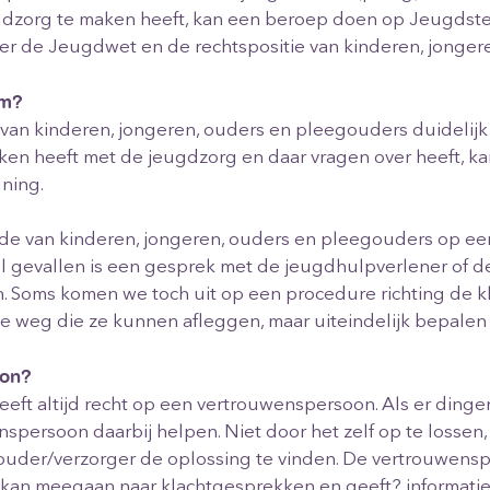
gdzorg te maken heeft, kan een beroep doen op Jeugds
er de Jeugdwet en de rechtspositie van kinderen, jonger
em?
 van kinderen, jongeren, ouders en pleegouders duidelijk 
en heeft met de jeugdzorg en daar vragen over heeft, kan
uning.
de van kinderen, jongeren, ouders en pleegouders op een
el gevallen is een gesprek met de jeugdhulpverlener of 
. Soms komen we toch uit op een procedure richting de k
e weg die ze kunnen afleggen, maar uiteindelijk bepalen zi
oon?
eeft altijd recht op een vertrouwenspersoon. Als er dinge
spersoon daarbij helpen. Niet door het zelf op te lossen
)ouder/verzorger de oplossing te vinden. De vertrouwensp
f, kan meegaan naar klachtgesprekken en geeft? informatie