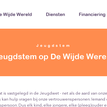
e Wijde Wereld
Diensten
Financiering
Jeugdstem
eugdstem op De Wijde Were
at is vastgelegd in de Jeugdwet - net als de aard van on
 kan hulp vragen bij onze vertrouwenspersonen. Iemand d
spersoon. Dus elk kind, elke jongere, elke (pleeg)ouder e