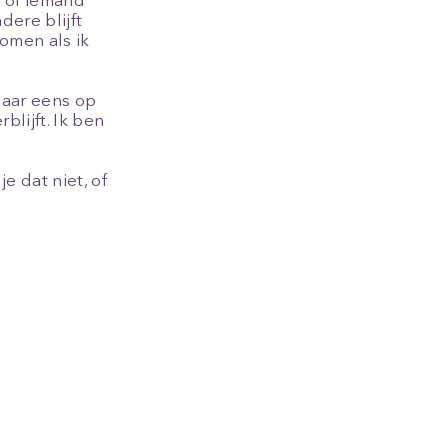
ou of iemand
dere blijft
komen als ik
maar eens op
blijft. Ik ben
e dat niet, of