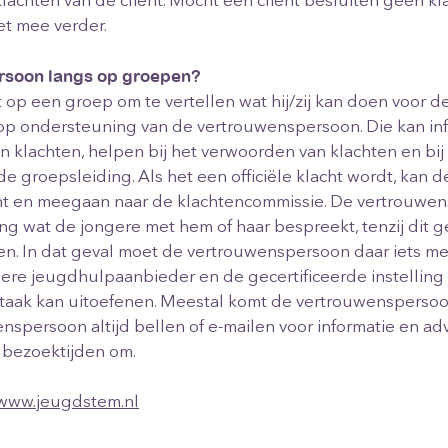
e klachten van de cliënt. Mocht een cliënt besluiten geen kl
et mee verder.
soon langs op groepen?
p een groep om te vertellen wat hij/zij kan doen voor d
ft op ondersteuning van de vertrouwenspersoon. Die kan in
 klachten, helpen bij het verwoorden van klachten en bij
de groepsleiding. Als het een officiële klacht wordt, ka
acht en meegaan naar de klachtencommissie. De vertrouw
ng wat de jongere met hem of haar bespreekt, tenzij dit ge
. In dat geval moet de vertrouwenspersoon daar iets mee 
edere jeugdhulpaanbieder en de gecertificeerde instellin
taak kan uitoefenen. Meestal komt de vertrouwenspersoon
spersoon altijd bellen of e-mailen voor informatie en adv
e bezoektijden om.
www.jeugdstem.nl