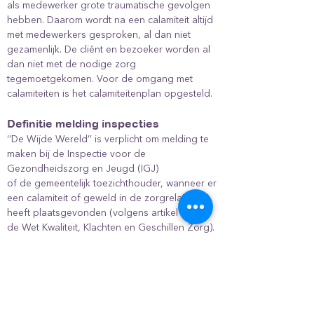
als medewerker grote traumatische gevolgen
hebben. Daarom wordt na een calamiteit altijd
met medewerkers gesproken, al dan niet
gezamenlijk. De cliënt en bezoeker worden al
dan niet met de nodige zorg
tegemoetgekomen. Voor de omgang met
calamiteiten is het calamiteitenplan opgesteld.
Definitie melding inspecties
‘’De Wijde Wereld’’ is verplicht om melding te
maken bij de Inspectie voor de
Gezondheidszorg en Jeugd (IGJ)
of de gemeentelijk toezichthouder, wanneer er
een calamiteit of geweld in de zorgrelatie
heeft plaatsgevonden (volgens artikel 1 van
de Wet Kwaliteit, Klachten en Geschillen Zorg).
Hieronder worden de definities van de
verplichte meldingen weergegeven.
Definities voor een calamiteit of