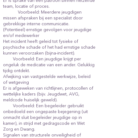
Er is sprake van een patroon binnen hetzelfde
team, locatie of proces.
Voorbeeld: Meerdere jeugdigen
missen afspraken bij een specialist door
gebrekkige interne communicatie.
(Potentieel) ernstige gevolgen voor jeugdige
en/of medewerker
Het incident heeft geleid tot fysieke of
psychische schade of het had ernstige schade
kunnen veroorzaken (bijna-incident).
Voorbeeld: Een jeugdige krijgt per
ongeluk de medicatie van een ander. Gelukkig
tijdig ontdekt.
Afwijking van vastgestelde werkwijze, beleid
of wetgeving
Er is afgeweken van richtlijnen, protocollen of
wettelijke kaders (bijv. Jeugdwet, AVG,
meldcode huiselijk geweld).
Voorbeeld: Een begeleider gebruikt
onbedoeld een ongepaste bejegening (uit
onmacht sluit begeleider jeugdige op in
kamer), in strijd met gedragscode en Wet
Zorg en Dwang.
Signalen van structurele onveiligheid of