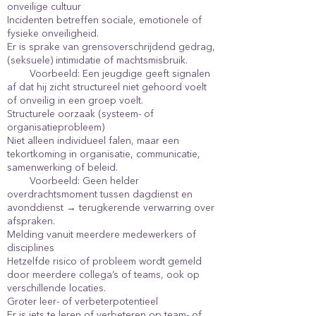
onveilige cultuur
Incidenten betreffen sociale, emotionele of
fysieke onveiligheid.
Er is sprake van grensoverschrijdend gedrag,
(seksuele) intimidatie of machtsmisbruik.
Voorbeeld: Een jeugdige geeft signalen
af dat hij zicht structureel niet gehoord voelt
of onveilig in een groep voelt.
Structurele oorzaak (systeem- of
organisatieprobleem)
Niet alleen individueel falen, maar een
tekortkoming in organisatie, communicatie,
samenwerking of beleid.
Voorbeeld: Geen helder
overdrachtsmoment tussen dagdienst en
avonddienst → terugkerende verwarring over
afspraken.
Melding vanuit meerdere medewerkers of
disciplines
Hetzelfde risico of probleem wordt gemeld
door meerdere collega’s of teams, ook op
verschillende locaties.
Groter leer- of verbeterpotentieel
Er is iets te leren of verbeteren op team- of